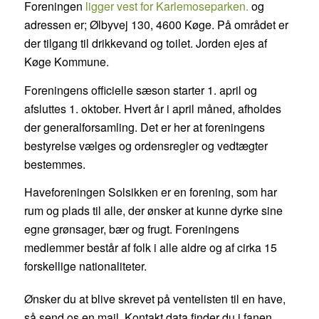
Foreningen
ligger vest for Karlemoseparken.
og
adressen er; Ølbyvej 130, 4600 Køge. På området er
der tilgang til drikkevand og toilet. Jorden ejes af
Køge Kommune.
Foreningens officielle sæson starter 1. april og
afsluttes 1. oktober. Hvert år i april måned, afholdes
der generalforsamling. Det er her at foreningens
bestyrelse vælges og ordensregler og vedtægter
bestemmes.
Haveforeningen Solsikken er en forening, som har
rum og plads til alle, der ønsker at kunne dyrke sine
egne grønsager, bær og frugt. Foreningens
medlemmer består af folk i alle aldre og af cirka 15
forskellige nationaliteter.
Ønsker du at blive skrevet på ventelisten til en have,
så send os en mail. Kontakt data finder du i fanen